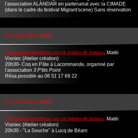
l'association ALANDAR en partenariat avec la CIMADE
(dans le
cadre du festival Migrant'scene)
Sans réservation
15
novembre
2025
:
On
est trop nombreux sur ce putain de bateau
, Matéi
Visniec
(Atelier création)
20h30-
Coq en Pâte à Lacommande
,
organisé par
l'association
3 P'tits Point
Résa possible
au 06 51
17 69 22
29
novembre
2025
:
On
est trop nombreux sur ce putain de bateau
,
Matéi
Visniec
(Atelier création)
20h30 -
"
L
a Souche" à Lucq de Béarn