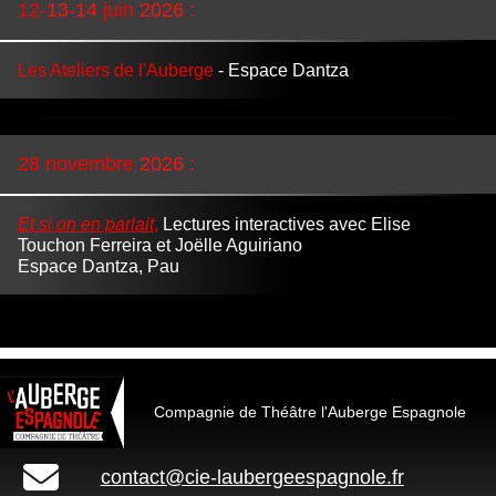
12-
13-14
juin
2026
:
Les Ateliers de l'Auberge
- Espace Dantza
28
novembre
2026
:
Et si on en parlait
,
Lectures interactives avec Elise
Touchon Ferreira et Joëlle Aguiriano
Espace
Dantza, Pau
Compagnie de Théâtre l'Auberge Espagnole
contact@cie-laubergeespagnole.fr