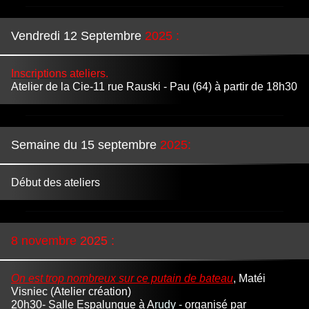
Vendredi 12 Septembre
2025 :
Inscriptions ateliers.
Atelier de la Cie-11 rue Rauski - Pau (64) à partir de 18h30
Semaine
du 15 septembre
2025:
Début des ateliers
8
novembre
2025
:
On
est trop nombreux sur ce putain de bateau
, Matéi
Visniec
(Atelier création)
20h30-
Salle Espalungue à A
rudy
-
organisé par