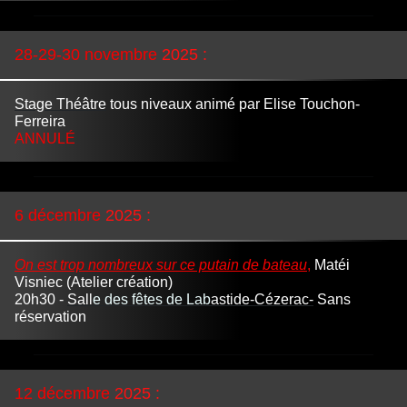
28-29-30
novembre
2025
:
Stage Théâtre
tous niveaux animé par Elise Touchon-
Ferreira
ANNULÉ
6
décembre
2025
:
On
est trop nombreux sur ce putain de bateau
,
Matéi
Visniec
(Atelier création)
20h30 -
Sall
e des fêtes de Lab
astide-Cézerac-
Sans
réservation
12
décembre
2025
: